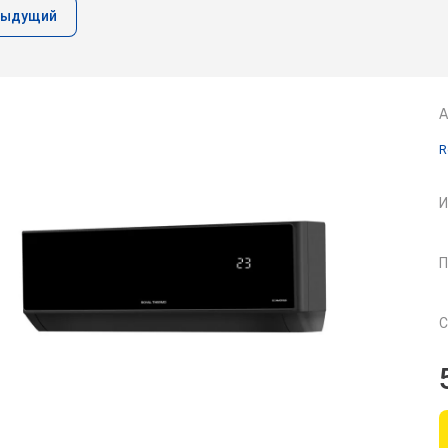
дыдущий
А
R
И
П
С