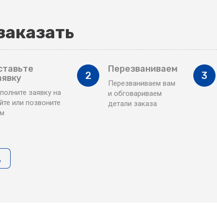
заказать
ставьте
Перезваниваем
2
3
аявку
Перезваниваем вам
полните заявку на
и обговариваем
йте или позвоните
детали заказа
ам
д