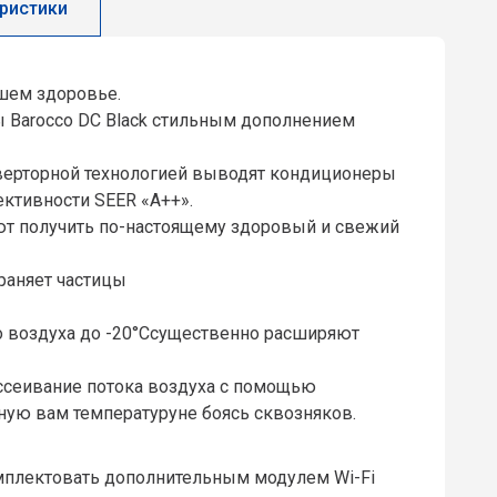
ристики
ашем здоровье.
ры Barocco DC Black стильным дополнением
верторной технологией выводят кондиционеры
ктивности SEER «A++».
ют получить по-настоящему здоровый и свежий
раняет частицы
о воздуха до -20°Ссущественно расширяют
ассеивание потока воздуха с помощью
ую вам температуруне боясь сквозняков.
мплектовать дополнительным модулем Wi-Fi