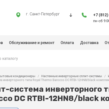
г. Санкт-Петербург
+7 (812)
пн-сб 9:0
ов
Обслуживание и ремонт
Оплата
Доставка
О
Бытовые кондиционеры
/
Настенные инверторные сплит-системы
/
а инверторного типа Royal Thermo Barocco DC RTBI-12HN8/black компле
т-система инверторного т
cco DC RTBI-12HN8/black к