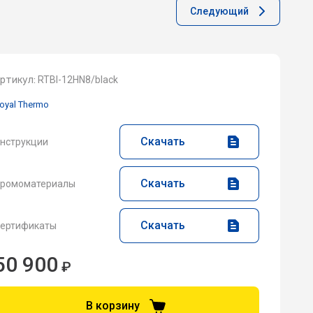
Следующий
ртикул:
RTBI-12HN8/black
oyal Thermo
Скачать
нструкции
Скачать
ромоматериалы
Скачать
ертификаты
50 900
₽
В корзину