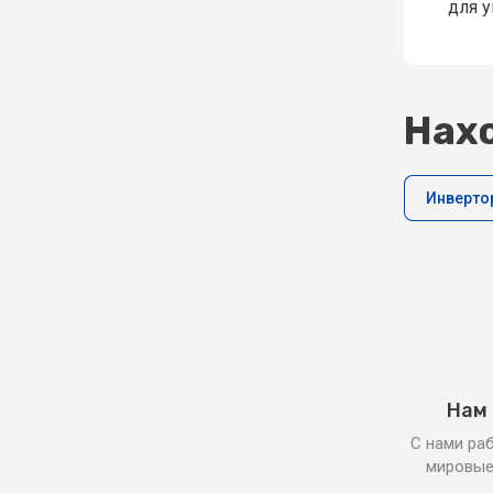
для у
Нахо
Инверто
Нам
С нами ра
мировые