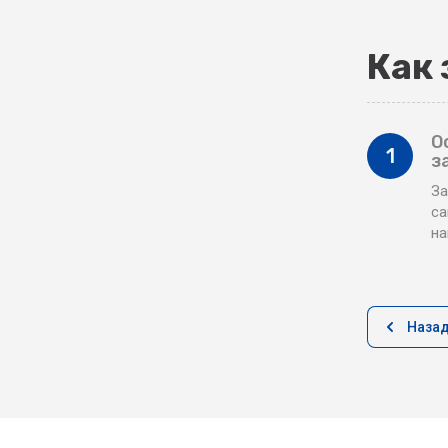
Как 
О
1
з
За
са
н
Наза