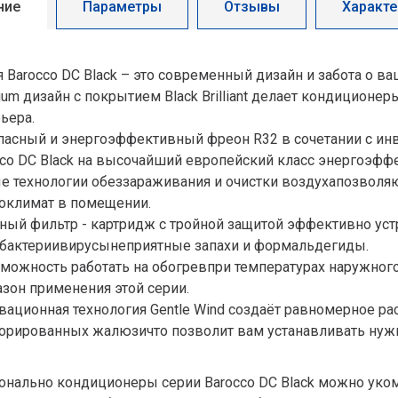
ние
Параметры
Отзывы
Характе
 Barocco DC Black – это современный дизайн и забота о в
um дизайн с покрытием Black Brilliant делает кондиционе
ьера.
пасный и энергоэффективный фреон R32 в сочетании с ин
cco DC Black на высочайший европейский класс энергоэффе
е технологии обеззараживания и очистки воздухапозволя
оклимат в помещении.
ный фильтр - картридж с тройной защитой эффективно уст
бактериивирусынеприятные запахи и формальдегиды.
зможность работать на обогревпри температурах наружног
зон применения этой серии.
вационная технология Gentle Wind создаёт равномерное р
орированных жалюзичто позволит вам устанавливать нужн
онально кондиционеры серии Barocco DC Black можно уко