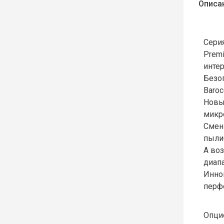
Описа
Серия
Premi
интер
Безо
Baro
Новы
микр
Смен
пыли
А во
диапа
Инно
перф
Опци